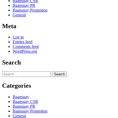
Baansuay CSR
Baansuay PR
Baansuay Promotion
General
Meta
Log in
Entries feed
Comments feed
WordPress.org
Search
Search
for:
Categories
Baansuay
Baansuay CSR
Baansuay PR
Baansuay Promotion
General