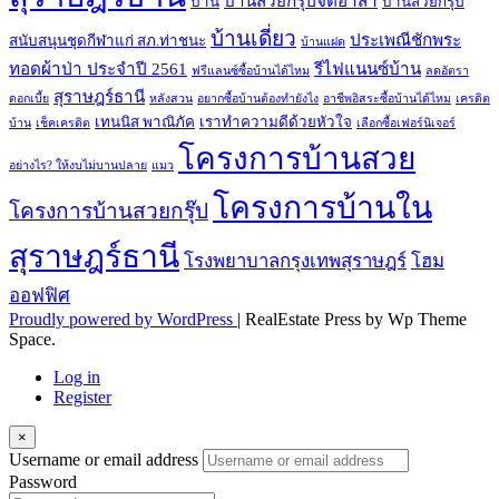
บ้านสวยกรุ๊ปจิตอาสา
บ้าน
บ้านสวยกรุ๊ป
บ้านเดี่ยว
ประเพณีชักพระ
สนับสนุนชุดกีฬาแก่ สภ.ท่าชนะ
บ้านแฝด
ทอดผ้าป่า ประจำปี 2561
รีไฟแนนซ์บ้าน
ฟรีแลนซ์ซื้อบ้านได้ไหม
ลดอัตรา
สุราษฎร์ธานี
ดอกเบี้ย
หลังสวน
อยากซื้อบ้านต้องทำยังไง
อาชีพอิสระซื้อบ้านได้ไหม
เครดิต
เทนนิส พาณิภัค
เราทำความดีด้วยหัวใจ
บ้าน
เช็คเครดิต
เลือกซื้อเฟอร์นิเจอร์
โครงการบ้านสวย
อย่างไร? ให้งบไม่บานปลาย
แมว
โครงการบ้านใน
โครงการบ้านสวยกรุ๊ป
สุราษฎร์ธานี
โรงพยาบาลกรุงเทพสุราษฎร์
โฮม
ออฟฟิศ
Proudly powered by WordPress
|
RealEstate Press by Wp Theme
Space.
Log in
Register
×
Username or email address
Password