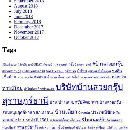
September 2018
August 2018
July 2018
June 2018
February 2018
December 2017
November 2017
October 2017
Tags
#บ้านสวยกรุ๊ป
#SeaSpace
#SeaSpaceSURAT
#ขายบ้านสุราษฎร์
#ซื้อบ้านสุราษฎร์
กู้บ้าน
ขอสิน
#บ้านสุราษฎร์
CSRบ้านสวยกรุ๊ป
SAFE ZONE
กู้ซื้อบ้าน
กู้บ้านยังไงให้ผ่าน
เชื่อบ้าน
จัดสวน
ทอดกฐิน
งานแข่งเรือ
ซื้อบ้าน
ซื้อบ้านทำยังไงบ้าง
ดูแลบ้านช่วงหน้าฝน
บริษัทบ้านสวยกรุ๊ป
ทาวน์โฮม
ทำไมต้องเลือกบ้านแฝด
สุราษฎร์ธานี
บ้านสวยกรุ๊ปจิตอาสา
บ้าน
บ้านสวยกรุ๊ป
บ้านเดี่ยว
ประเพณีชักพระ
สนับสนุนชุดกีฬาแก่ สภ.ท่าชนะ
บ้านแฝด
ทอดผ้าป่า ประจำปี 2561
รีไฟแนนซ์บ้าน
ฟรีแลนซ์ซื้อบ้านได้ไหม
ลดอัตรา
สุราษฎร์ธานี
ดอกเบี้ย
หลังสวน
อยากซื้อบ้านต้องทำยังไง
อาชีพอิสระซื้อบ้านได้ไหม
เครดิต