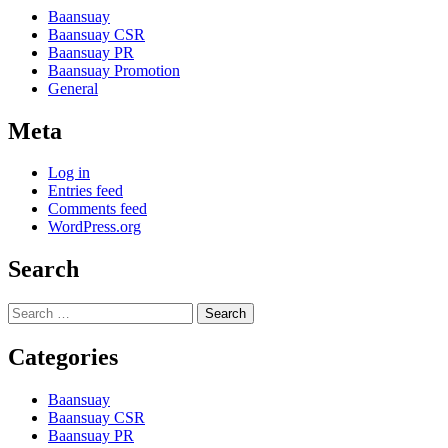
Baansuay
Baansuay CSR
Baansuay PR
Baansuay Promotion
General
Meta
Log in
Entries feed
Comments feed
WordPress.org
Search
Search
for:
Categories
Baansuay
Baansuay CSR
Baansuay PR