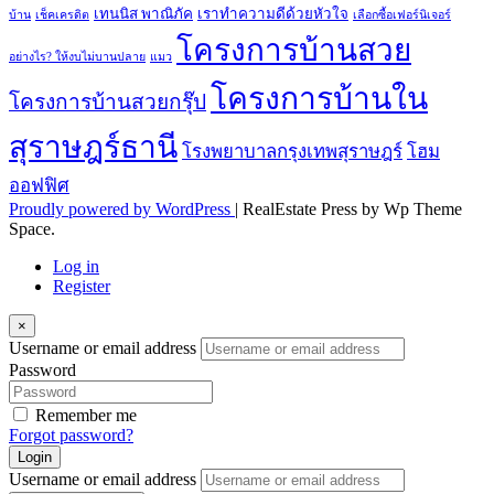
เทนนิส พาณิภัค
เราทำความดีด้วยหัวใจ
บ้าน
เช็คเครดิต
เลือกซื้อเฟอร์นิเจอร์
โครงการบ้านสวย
อย่างไร? ให้งบไม่บานปลาย
แมว
โครงการบ้านใน
โครงการบ้านสวยกรุ๊ป
สุราษฎร์ธานี
โรงพยาบาลกรุงเทพสุราษฎร์
โฮม
ออฟฟิศ
Proudly powered by WordPress
|
RealEstate Press by Wp Theme
Space.
Log in
Register
×
Username or email address
Password
Remember me
Forgot password?
Login
Username or email address