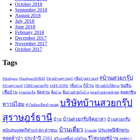
October 2018
September 2018
August 2018
July 2018
June 2018
February 2018
December 2017
November 2017
October 2017
Tags
#บ้านสวยกรุ๊ป
#SeaSpace
#SeaSpaceSURAT
#ขายบ้านสุราษฎร์
#ซื้อบ้านสุราษฎร์
กู้บ้าน
ขอสิน
#บ้านสุราษฎร์
CSRบ้านสวยกรุ๊ป
SAFE ZONE
กู้ซื้อบ้าน
กู้บ้านยังไงให้ผ่าน
เชื่อบ้าน
จัดสวน
ทอดกฐิน
งานแข่งเรือ
ซื้อบ้าน
ซื้อบ้านทำยังไงบ้าง
ดูแลบ้านช่วงหน้าฝน
บริษัทบ้านสวยกรุ๊ป
ทาวน์โฮม
ทำไมต้องเลือกบ้านแฝด
สุราษฎร์ธานี
บ้านสวยกรุ๊ปจิตอาสา
บ้าน
บ้านสวยกรุ๊ป
บ้านเดี่ยว
ประเพณีชักพระ
สนับสนุนชุดกีฬาแก่ สภ.ท่าชนะ
บ้านแฝด
ทอดผ้าป่า ประจำปี 2561
รีไฟแนนซ์บ้าน
ฟรีแลนซ์ซื้อบ้านได้ไหม
ลดอัตรา