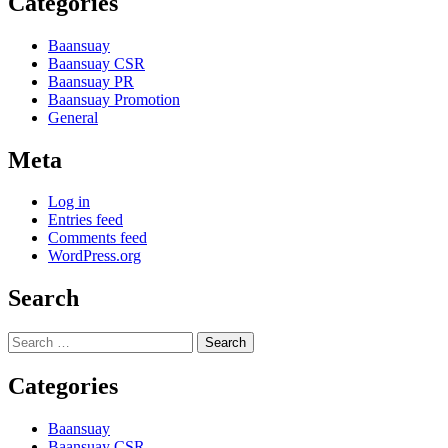
Categories
Baansuay
Baansuay CSR
Baansuay PR
Baansuay Promotion
General
Meta
Log in
Entries feed
Comments feed
WordPress.org
Search
Search
for:
Categories
Baansuay
Baansuay CSR