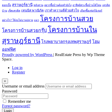
สุราษฎร์ธานี
ดอกเบี้ย
หลังสวน
อยากซื้อบ้านต้องทำยังไง
อาชีพอิสระซื้อบ้านได้ไหม
เครดิต
เทนนิส พาณิภัค
เราทำความดีด้วยหัวใจ
บ้าน
เช็คเครดิต
เลือกซื้อเฟอร์นิเจอร์
โครงการบ้านสวย
อย่างไร? ให้งบไม่บานปลาย
แมว
โครงการบ้านใน
โครงการบ้านสวยกรุ๊ป
สุราษฎร์ธานี
โรงพยาบาลกรุงเทพสุราษฎร์
โฮม
ออฟฟิศ
Proudly powered by WordPress
|
RealEstate Press by Wp Theme
Space.
Log in
Register
×
Username or email address
Password
Remember me
Forgot password?
Login