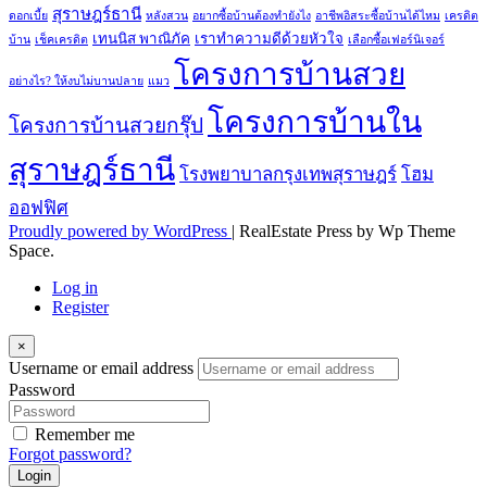
สุราษฎร์ธานี
ดอกเบี้ย
หลังสวน
อยากซื้อบ้านต้องทำยังไง
อาชีพอิสระซื้อบ้านได้ไหม
เครดิต
เทนนิส พาณิภัค
เราทำความดีด้วยหัวใจ
บ้าน
เช็คเครดิต
เลือกซื้อเฟอร์นิเจอร์
โครงการบ้านสวย
อย่างไร? ให้งบไม่บานปลาย
แมว
โครงการบ้านใน
โครงการบ้านสวยกรุ๊ป
สุราษฎร์ธานี
โรงพยาบาลกรุงเทพสุราษฎร์
โฮม
ออฟฟิศ
Proudly powered by WordPress
|
RealEstate Press by Wp Theme
Space.
Log in
Register
×
Username or email address
Password
Remember me
Forgot password?
Login