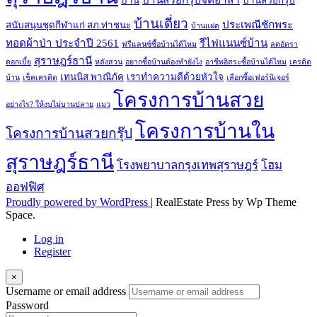
บ้าน
บ้านสวยกรุ๊ป
บ้านเดี่ยว
ประเพณีชักพระ
สนับสนุนชุดกีฬาแก่ สภ.ท่าชนะ
บ้านแฝด
ทอดผ้าป่า ประจำปี 2561
รีไฟแนนซ์บ้าน
ฟรีแลนซ์ซื้อบ้านได้ไหม
ลดอัตรา
สุราษฎร์ธานี
ดอกเบี้ย
หลังสวน
อยากซื้อบ้านต้องทำยังไง
อาชีพอิสระซื้อบ้านได้ไหม
เครดิต
เทนนิส พาณิภัค
เราทำความดีด้วยหัวใจ
บ้าน
เช็คเครดิต
เลือกซื้อเฟอร์นิเจอร์
โครงการบ้านสวย
อย่างไร? ให้งบไม่บานปลาย
แมว
โครงการบ้านใน
โครงการบ้านสวยกรุ๊ป
สุราษฎร์ธานี
โรงพยาบาลกรุงเทพสุราษฎร์
โฮม
ออฟฟิศ
Proudly powered by WordPress
|
RealEstate Press by Wp Theme
Space.
Log in
Register
×
Username or email address
Password