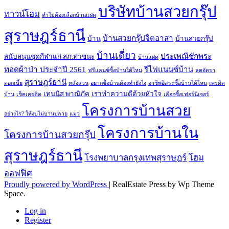
บริษัทบ้านสวยกรุ๊ป
ทาวน์โฮม
ทำไมต้องเลือกบ้านแฝด
สุราษฎร์ธานี
บ้านสวยกรุ๊ปจิตอาสา
บ้าน
บ้านสวยกรุ๊ป
บ้านเดี่ยว
ประเพณีชักพระ
สนับสนุนชุดกีฬาแก่ สภ.ท่าชนะ
บ้านแฝด
ทอดผ้าป่า ประจำปี 2561
รีไฟแนนซ์บ้าน
ฟรีแลนซ์ซื้อบ้านได้ไหม
ลดอัตรา
สุราษฎร์ธานี
ดอกเบี้ย
หลังสวน
อยากซื้อบ้านต้องทำยังไง
อาชีพอิสระซื้อบ้านได้ไหม
เครดิต
เทนนิส พาณิภัค
เราทำความดีด้วยหัวใจ
บ้าน
เช็คเครดิต
เลือกซื้อเฟอร์นิเจอร์
โครงการบ้านสวย
อย่างไร? ให้งบไม่บานปลาย
แมว
โครงการบ้านใน
โครงการบ้านสวยกรุ๊ป
สุราษฎร์ธานี
โรงพยาบาลกรุงเทพสุราษฎร์
โฮม
ออฟฟิศ
Proudly powered by WordPress
|
RealEstate Press by Wp Theme
Space.
Log in
Register