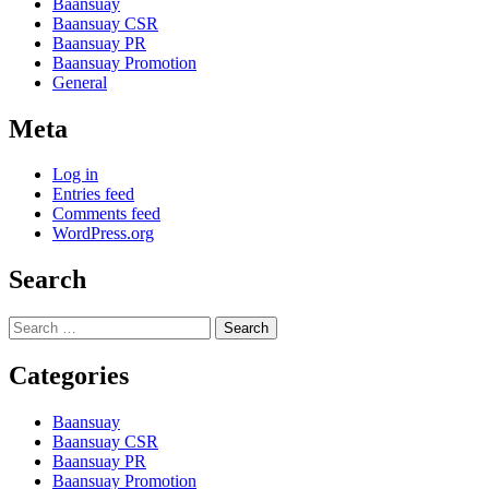
Baansuay
Baansuay CSR
Baansuay PR
Baansuay Promotion
General
Meta
Log in
Entries feed
Comments feed
WordPress.org
Search
Search
for:
Categories
Baansuay
Baansuay CSR
Baansuay PR
Baansuay Promotion