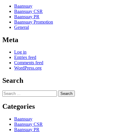
Baansuay
Baansuay CSR
Baansuay PR
Baansuay Promotion
General
Meta
Log in
Entries feed
Comments feed
WordPress.org
Search
Search
for:
Categories
Baansuay
Baansuay CSR
Baansuay PR