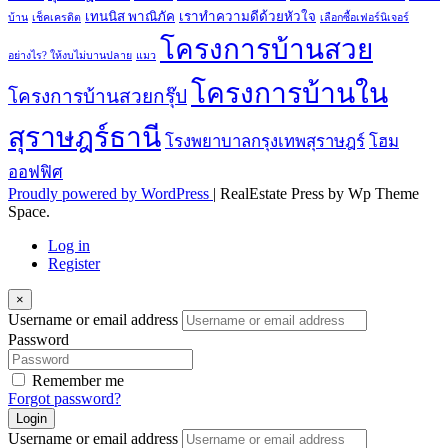
เทนนิส พาณิภัค
เราทำความดีด้วยหัวใจ
บ้าน
เช็คเครดิต
เลือกซื้อเฟอร์นิเจอร์
โครงการบ้านสวย
อย่างไร? ให้งบไม่บานปลาย
แมว
โครงการบ้านใน
โครงการบ้านสวยกรุ๊ป
สุราษฎร์ธานี
โรงพยาบาลกรุงเทพสุราษฎร์
โฮม
ออฟฟิศ
Proudly powered by WordPress
|
RealEstate Press by Wp Theme
Space.
Log in
Register
×
Username or email address
Password
Remember me
Forgot password?
Login
Username or email address