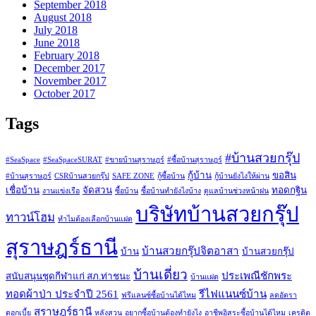
September 2018
August 2018
July 2018
June 2018
February 2018
December 2017
November 2017
October 2017
Tags
#บ้านสวยกรุ๊ป
#SeaSpace
#SeaSpaceSURAT
#ขายบ้านสุราษฎร์
#ซื้อบ้านสุราษฎร์
กู้บ้าน
ขอสิน
#บ้านสุราษฎร์
CSRบ้านสวยกรุ๊ป
SAFE ZONE
กู้ซื้อบ้าน
กู้บ้านยังไงให้ผ่าน
เชื่อบ้าน
จัดสวน
ทอดกฐิน
งานแข่งเรือ
ซื้อบ้าน
ซื้อบ้านทำยังไงบ้าง
ดูแลบ้านช่วงหน้าฝน
บริษัทบ้านสวยกรุ๊ป
ทาวน์โฮม
ทำไมต้องเลือกบ้านแฝด
สุราษฎร์ธานี
บ้านสวยกรุ๊ปจิตอาสา
บ้าน
บ้านสวยกรุ๊ป
บ้านเดี่ยว
ประเพณีชักพระ
สนับสนุนชุดกีฬาแก่ สภ.ท่าชนะ
บ้านแฝด
ทอดผ้าป่า ประจำปี 2561
รีไฟแนนซ์บ้าน
ฟรีแลนซ์ซื้อบ้านได้ไหม
ลดอัตรา
สุราษฎร์ธานี
ดอกเบี้ย
หลังสวน
อยากซื้อบ้านต้องทำยังไง
อาชีพอิสระซื้อบ้านได้ไหม
เครดิต