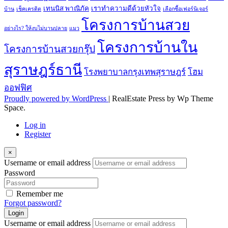
เทนนิส พาณิภัค
เราทำความดีด้วยหัวใจ
บ้าน
เช็คเครดิต
เลือกซื้อเฟอร์นิเจอร์
โครงการบ้านสวย
อย่างไร? ให้งบไม่บานปลาย
แมว
โครงการบ้านใน
โครงการบ้านสวยกรุ๊ป
สุราษฎร์ธานี
โรงพยาบาลกรุงเทพสุราษฎร์
โฮม
ออฟฟิศ
Proudly powered by WordPress
|
RealEstate Press by Wp Theme
Space.
Log in
Register
×
Username or email address
Password
Remember me
Forgot password?
Login
Username or email address