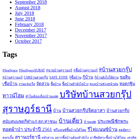
September 2018
August 2018
July 2018
June 2018
February 2018
December 2017
November 2017
October 2017
Tags
#บ้านสวยกรุ๊ป
#SeaSpace
#SeaSpaceSURAT
#ขายบ้านสุราษฎร์
#ซื้อบ้านสุราษฎร์
กู้บ้าน
ขอสิน
#บ้านสุราษฎร์
CSRบ้านสวยกรุ๊ป
SAFE ZONE
กู้ซื้อบ้าน
กู้บ้านยังไงให้ผ่าน
เชื่อบ้าน
จัดสวน
ทอดกฐิน
งานแข่งเรือ
ซื้อบ้าน
ซื้อบ้านทำยังไงบ้าง
ดูแลบ้านช่วงหน้าฝน
บริษัทบ้านสวยกรุ๊ป
ทาวน์โฮม
ทำไมต้องเลือกบ้านแฝด
สุราษฎร์ธานี
บ้านสวยกรุ๊ปจิตอาสา
บ้าน
บ้านสวยกรุ๊ป
บ้านเดี่ยว
ประเพณีชักพระ
สนับสนุนชุดกีฬาแก่ สภ.ท่าชนะ
บ้านแฝด
ทอดผ้าป่า ประจำปี 2561
รีไฟแนนซ์บ้าน
ฟรีแลนซ์ซื้อบ้านได้ไหม
ลดอัตรา
สุราษฎร์ธานี
ดอกเบี้ย
หลังสวน
อยากซื้อบ้านต้องทำยังไง
อาชีพอิสระซื้อบ้านได้ไหม
เครดิต