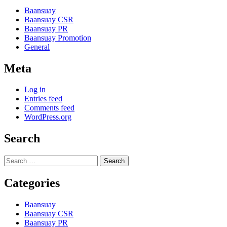
Baansuay
Baansuay CSR
Baansuay PR
Baansuay Promotion
General
Meta
Log in
Entries feed
Comments feed
WordPress.org
Search
Search
for:
Categories
Baansuay
Baansuay CSR
Baansuay PR