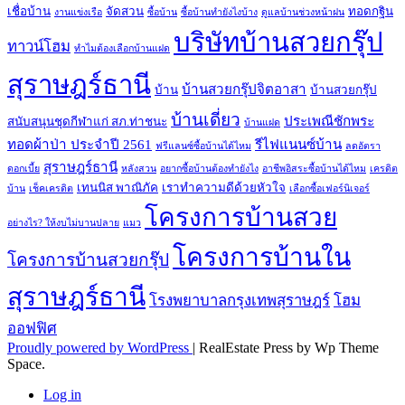
เชื่อบ้าน
จัดสวน
ทอดกฐิน
งานแข่งเรือ
ซื้อบ้าน
ซื้อบ้านทำยังไงบ้าง
ดูแลบ้านช่วงหน้าฝน
บริษัทบ้านสวยกรุ๊ป
ทาวน์โฮม
ทำไมต้องเลือกบ้านแฝด
สุราษฎร์ธานี
บ้านสวยกรุ๊ปจิตอาสา
บ้าน
บ้านสวยกรุ๊ป
บ้านเดี่ยว
ประเพณีชักพระ
สนับสนุนชุดกีฬาแก่ สภ.ท่าชนะ
บ้านแฝด
ทอดผ้าป่า ประจำปี 2561
รีไฟแนนซ์บ้าน
ฟรีแลนซ์ซื้อบ้านได้ไหม
ลดอัตรา
สุราษฎร์ธานี
ดอกเบี้ย
หลังสวน
อยากซื้อบ้านต้องทำยังไง
อาชีพอิสระซื้อบ้านได้ไหม
เครดิต
เทนนิส พาณิภัค
เราทำความดีด้วยหัวใจ
บ้าน
เช็คเครดิต
เลือกซื้อเฟอร์นิเจอร์
โครงการบ้านสวย
อย่างไร? ให้งบไม่บานปลาย
แมว
โครงการบ้านใน
โครงการบ้านสวยกรุ๊ป
สุราษฎร์ธานี
โรงพยาบาลกรุงเทพสุราษฎร์
โฮม
ออฟฟิศ
Proudly powered by WordPress
|
RealEstate Press by Wp Theme
Space.
Log in