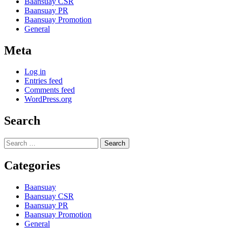
Baansuay CSR
Baansuay PR
Baansuay Promotion
General
Meta
Log in
Entries feed
Comments feed
WordPress.org
Search
Search
for:
Categories
Baansuay
Baansuay CSR
Baansuay PR
Baansuay Promotion
General