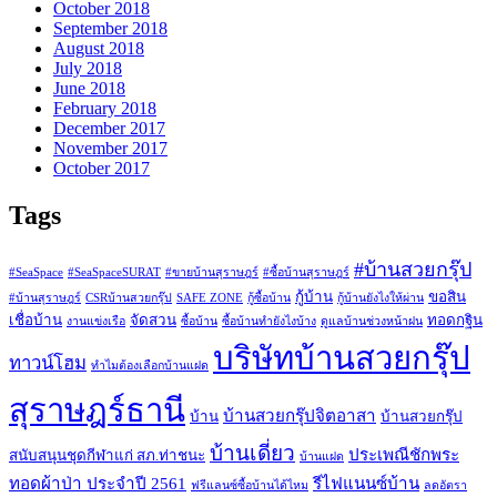
October 2018
September 2018
August 2018
July 2018
June 2018
February 2018
December 2017
November 2017
October 2017
Tags
#บ้านสวยกรุ๊ป
#SeaSpace
#SeaSpaceSURAT
#ขายบ้านสุราษฎร์
#ซื้อบ้านสุราษฎร์
กู้บ้าน
ขอสิน
#บ้านสุราษฎร์
CSRบ้านสวยกรุ๊ป
SAFE ZONE
กู้ซื้อบ้าน
กู้บ้านยังไงให้ผ่าน
เชื่อบ้าน
จัดสวน
ทอดกฐิน
งานแข่งเรือ
ซื้อบ้าน
ซื้อบ้านทำยังไงบ้าง
ดูแลบ้านช่วงหน้าฝน
บริษัทบ้านสวยกรุ๊ป
ทาวน์โฮม
ทำไมต้องเลือกบ้านแฝด
สุราษฎร์ธานี
บ้านสวยกรุ๊ปจิตอาสา
บ้าน
บ้านสวยกรุ๊ป
บ้านเดี่ยว
ประเพณีชักพระ
สนับสนุนชุดกีฬาแก่ สภ.ท่าชนะ
บ้านแฝด
ทอดผ้าป่า ประจำปี 2561
รีไฟแนนซ์บ้าน
ฟรีแลนซ์ซื้อบ้านได้ไหม
ลดอัตรา