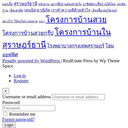
สุราษฎร์ธานี
ดอกเบี้ย
หลังสวน
อยากซื้อบ้านต้องทำยังไง
อาชีพอิสระซื้อบ้านได้ไหม
เครดิต
เทนนิส พาณิภัค
เราทำความดีด้วยหัวใจ
บ้าน
เช็คเครดิต
เลือกซื้อเฟอร์นิเจอร์
โครงการบ้านสวย
อย่างไร? ให้งบไม่บานปลาย
แมว
โครงการบ้านใน
โครงการบ้านสวยกรุ๊ป
สุราษฎร์ธานี
โรงพยาบาลกรุงเทพสุราษฎร์
โฮม
ออฟฟิศ
Proudly powered by WordPress
|
RealEstate Press by Wp Theme
Space.
Log in
Register
×
Username or email address
Password
Remember me
Forgot password?
Login