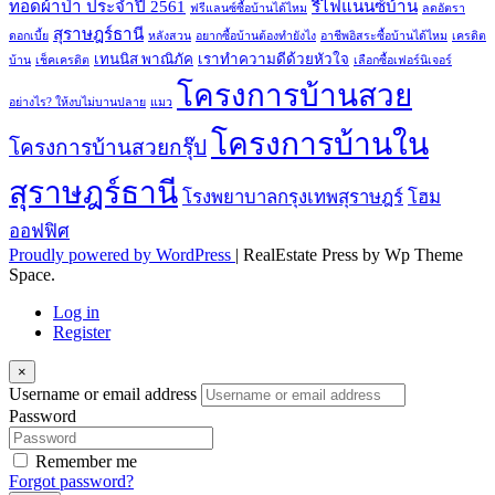
ทอดผ้าป่า ประจำปี 2561
รีไฟแนนซ์บ้าน
ฟรีแลนซ์ซื้อบ้านได้ไหม
ลดอัตรา
สุราษฎร์ธานี
ดอกเบี้ย
หลังสวน
อยากซื้อบ้านต้องทำยังไง
อาชีพอิสระซื้อบ้านได้ไหม
เครดิต
เทนนิส พาณิภัค
เราทำความดีด้วยหัวใจ
บ้าน
เช็คเครดิต
เลือกซื้อเฟอร์นิเจอร์
โครงการบ้านสวย
อย่างไร? ให้งบไม่บานปลาย
แมว
โครงการบ้านใน
โครงการบ้านสวยกรุ๊ป
สุราษฎร์ธานี
โรงพยาบาลกรุงเทพสุราษฎร์
โฮม
ออฟฟิศ
Proudly powered by WordPress
|
RealEstate Press by Wp Theme
Space.
Log in
Register
×
Username or email address
Password
Remember me
Forgot password?