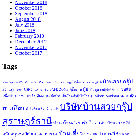
November 2018
October 2018
September 2018
August 2018
July 2018
June 2018
February 2018
December 2017
November 2017
October 2017
Tags
#บ้านสวยกรุ๊ป
#SeaSpace
#SeaSpaceSURAT
#ขายบ้านสุราษฎร์
#ซื้อบ้านสุราษฎร์
กู้บ้าน
ขอสิน
#บ้านสุราษฎร์
CSRบ้านสวยกรุ๊ป
SAFE ZONE
กู้ซื้อบ้าน
กู้บ้านยังไงให้ผ่าน
เชื่อบ้าน
จัดสวน
ทอดกฐิน
งานแข่งเรือ
ซื้อบ้าน
ซื้อบ้านทำยังไงบ้าง
ดูแลบ้านช่วงหน้าฝน
บริษัทบ้านสวยกรุ๊ป
ทาวน์โฮม
ทำไมต้องเลือกบ้านแฝด
สุราษฎร์ธานี
บ้านสวยกรุ๊ปจิตอาสา
บ้าน
บ้านสวยกรุ๊ป
บ้านเดี่ยว
ประเพณีชักพระ
สนับสนุนชุดกีฬาแก่ สภ.ท่าชนะ
บ้านแฝด