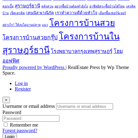
สุราษฎร์ธานี
ดอกเบี้ย
หลังสวน
อยากซื้อบ้านต้องทำยังไง
อาชีพอิสระซื้อบ้านได้ไหม
เครดิต
เทนนิส พาณิภัค
เราทำความดีด้วยหัวใจ
บ้าน
เช็คเครดิต
เลือกซื้อเฟอร์นิเจอร์
โครงการบ้านสวย
อย่างไร? ให้งบไม่บานปลาย
แมว
โครงการบ้านใน
โครงการบ้านสวยกรุ๊ป
สุราษฎร์ธานี
โรงพยาบาลกรุงเทพสุราษฎร์
โฮม
ออฟฟิศ
Proudly powered by WordPress
|
RealEstate Press by Wp Theme
Space.
Log in
Register
×
Username or email address
Password
Remember me
Forgot password?
Login