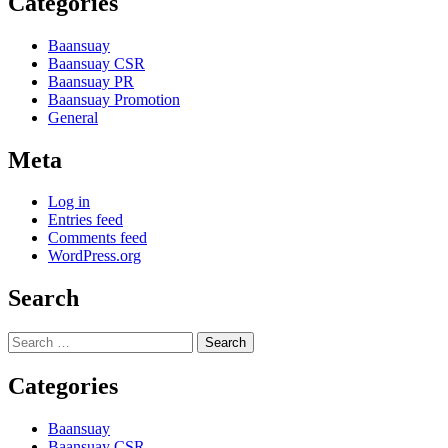
Categories
Baansuay
Baansuay CSR
Baansuay PR
Baansuay Promotion
General
Meta
Log in
Entries feed
Comments feed
WordPress.org
Search
Search
for:
Categories
Baansuay
Baansuay CSR