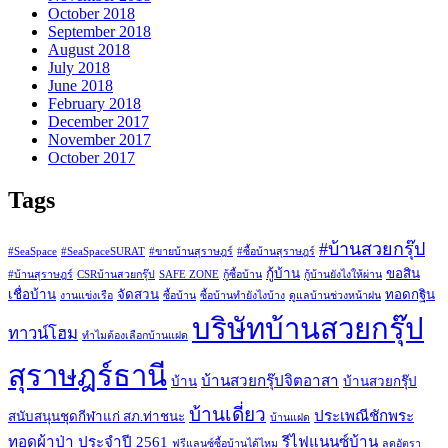
October 2018
September 2018
August 2018
July 2018
June 2018
February 2018
December 2017
November 2017
October 2017
Tags
#บ้านสวยกรุ๊ป
#SeaSpace
#SeaSpaceSURAT
#ขายบ้านสุราษฎร์
#ซื้อบ้านสุราษฎร์
กู้บ้าน
ขอสิน
#บ้านสุราษฎร์
CSRบ้านสวยกรุ๊ป
SAFE ZONE
กู้ซื้อบ้าน
กู้บ้านยังไงให้ผ่าน
เชื่อบ้าน
จัดสวน
ทอดกฐิน
งานแข่งเรือ
ซื้อบ้าน
ซื้อบ้านทำยังไงบ้าง
ดูแลบ้านช่วงหน้าฝน
บริษัทบ้านสวยกรุ๊ป
ทาวน์โฮม
ทำไมต้องเลือกบ้านแฝด
สุราษฎร์ธานี
บ้านสวยกรุ๊ปจิตอาสา
บ้าน
บ้านสวยกรุ๊ป
บ้านเดี่ยว
ประเพณีชักพระ
สนับสนุนชุดกีฬาแก่ สภ.ท่าชนะ
บ้านแฝด
ทอดผ้าป่า ประจำปี 2561
รีไฟแนนซ์บ้าน
ฟรีแลนซ์ซื้อบ้านได้ไหม
ลดอัตรา