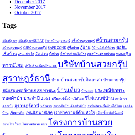
December 2017
November 2017
October 2017
Tags
#บ้านสวยกรุ๊ป
#SeaSpace
#SeaSpaceSURAT
#ขายบ้านสุราษฎร์
#ซื้อบ้านสุราษฎร์
กู้บ้าน
ขอสิน
#บ้านสุราษฎร์
CSRบ้านสวยกรุ๊ป
SAFE ZONE
กู้ซื้อบ้าน
กู้บ้านยังไงให้ผ่าน
เชื่อบ้าน
จัดสวน
ทอดกฐิน
งานแข่งเรือ
ซื้อบ้าน
ซื้อบ้านทำยังไงบ้าง
ดูแลบ้านช่วงหน้าฝน
บริษัทบ้านสวยกรุ๊ป
ทาวน์โฮม
ทำไมต้องเลือกบ้านแฝด
สุราษฎร์ธานี
บ้านสวยกรุ๊ปจิตอาสา
บ้าน
บ้านสวยกรุ๊ป
บ้านเดี่ยว
ประเพณีชักพระ
สนับสนุนชุดกีฬาแก่ สภ.ท่าชนะ
บ้านแฝด
ทอดผ้าป่า ประจำปี 2561
รีไฟแนนซ์บ้าน
ฟรีแลนซ์ซื้อบ้านได้ไหม
ลดอัตรา
สุราษฎร์ธานี
ดอกเบี้ย
หลังสวน
อยากซื้อบ้านต้องทำยังไง
อาชีพอิสระซื้อบ้านได้ไหม
เครดิต
เทนนิส พาณิภัค
เราทำความดีด้วยหัวใจ
บ้าน
เช็คเครดิต
เลือกซื้อเฟอร์นิเจอร์
โครงการบ้านสวย
อย่างไร? ให้งบไม่บานปลาย
แมว