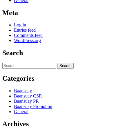
General
Meta
Log in
Entries feed
Comments feed
WordPress.org
Search
Search
for:
Categories
Baansuay
Baansuay CSR
Baansuay PR
Baansuay Promotion
General
Archives