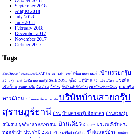
October 2018
September 2018
August 2018
July 2018
June 2018
February 2018
December 2017
November 2017
October 2017
Tags
#บ้านสวยกรุ๊ป
#SeaSpace
#SeaSpaceSURAT
#ขายบ้านสุราษฎร์
#ซื้อบ้านสุราษฎร์
กู้บ้าน
ขอสิน
#บ้านสุราษฎร์
CSRบ้านสวยกรุ๊ป
SAFE ZONE
กู้ซื้อบ้าน
กู้บ้านยังไงให้ผ่าน
เชื่อบ้าน
จัดสวน
ทอดกฐิน
งานแข่งเรือ
ซื้อบ้าน
ซื้อบ้านทำยังไงบ้าง
ดูแลบ้านช่วงหน้าฝน
บริษัทบ้านสวยกรุ๊ป
ทาวน์โฮม
ทำไมต้องเลือกบ้านแฝด
สุราษฎร์ธานี
บ้านสวยกรุ๊ปจิตอาสา
บ้าน
บ้านสวยกรุ๊ป
บ้านเดี่ยว
ประเพณีชักพระ
สนับสนุนชุดกีฬาแก่ สภ.ท่าชนะ
บ้านแฝด
ทอดผ้าป่า ประจำปี 2561
รีไฟแนนซ์บ้าน
ฟรีแลนซ์ซื้อบ้านได้ไหม
ลดอัตรา