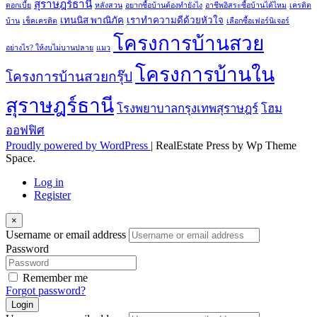
สุราษฎร์ธานี
ดอกเบี้ย
หลังสวน
อยากซื้อบ้านต้องทำยังไง
อาชีพอิสระซื้อบ้านได้ไหม
เครดิต
เทนนิส พาณิภัค
เราทำความดีด้วยหัวใจ
บ้าน
เช็คเครดิต
เลือกซื้อเฟอร์นิเจอร์
โครงการบ้านสวย
อย่างไร? ให้งบไม่บานปลาย
แมว
โครงการบ้านใน
โครงการบ้านสวยกรุ๊ป
สุราษฎร์ธานี
โรงพยาบาลกรุงเทพสุราษฎร์
โฮม
ออฟฟิศ
Proudly powered by WordPress
|
RealEstate Press by Wp Theme
Space.
Log in
Register
×
Username or email address
Password
Remember me
Forgot password?
Login