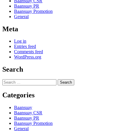
Baansuay CSR
Baansuay PR
Baansuay Promotion
General
Meta
Log in
Entries feed
Comments feed
WordPress.org
Search
Search
for:
Categories
Baansuay
Baansuay CSR
Baansuay PR
Baansuay Promotion
General