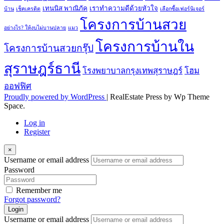
เทนนิส พาณิภัค
เราทำความดีด้วยหัวใจ
บ้าน
เช็คเครดิต
เลือกซื้อเฟอร์นิเจอร์
โครงการบ้านสวย
อย่างไร? ให้งบไม่บานปลาย
แมว
โครงการบ้านใน
โครงการบ้านสวยกรุ๊ป
สุราษฎร์ธานี
โรงพยาบาลกรุงเทพสุราษฎร์
โฮม
ออฟฟิศ
Proudly powered by WordPress
|
RealEstate Press by Wp Theme
Space.
Log in
Register
×
Username or email address
Password
Remember me
Forgot password?
Login
Username or email address