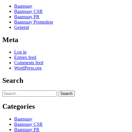
Baansuay
Baansuay CSR
Baansuay PR
Baansuay Promotion
General
Meta
Log in
Entries feed
Comments feed
WordPress.org
Search
Search
for:
Categories
Baansuay
Baansuay CSR
Baansuay PR