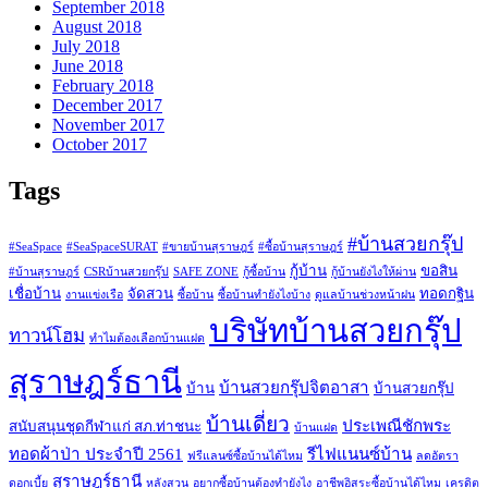
September 2018
August 2018
July 2018
June 2018
February 2018
December 2017
November 2017
October 2017
Tags
#บ้านสวยกรุ๊ป
#SeaSpace
#SeaSpaceSURAT
#ขายบ้านสุราษฎร์
#ซื้อบ้านสุราษฎร์
กู้บ้าน
ขอสิน
#บ้านสุราษฎร์
CSRบ้านสวยกรุ๊ป
SAFE ZONE
กู้ซื้อบ้าน
กู้บ้านยังไงให้ผ่าน
เชื่อบ้าน
จัดสวน
ทอดกฐิน
งานแข่งเรือ
ซื้อบ้าน
ซื้อบ้านทำยังไงบ้าง
ดูแลบ้านช่วงหน้าฝน
บริษัทบ้านสวยกรุ๊ป
ทาวน์โฮม
ทำไมต้องเลือกบ้านแฝด
สุราษฎร์ธานี
บ้านสวยกรุ๊ปจิตอาสา
บ้าน
บ้านสวยกรุ๊ป
บ้านเดี่ยว
ประเพณีชักพระ
สนับสนุนชุดกีฬาแก่ สภ.ท่าชนะ
บ้านแฝด
ทอดผ้าป่า ประจำปี 2561
รีไฟแนนซ์บ้าน
ฟรีแลนซ์ซื้อบ้านได้ไหม
ลดอัตรา
สุราษฎร์ธานี
ดอกเบี้ย
หลังสวน
อยากซื้อบ้านต้องทำยังไง
อาชีพอิสระซื้อบ้านได้ไหม
เครดิต