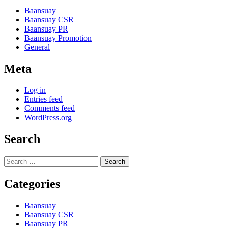
Baansuay
Baansuay CSR
Baansuay PR
Baansuay Promotion
General
Meta
Log in
Entries feed
Comments feed
WordPress.org
Search
Search
for:
Categories
Baansuay
Baansuay CSR
Baansuay PR