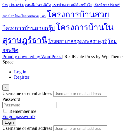
เทนนิส พาณิภัค
เราทำความดีด้วยหัวใจ
บ้าน
เช็คเครดิต
เลือกซื้อเฟอร์นิเจอร์
โครงการบ้านสวย
อย่างไร? ให้งบไม่บานปลาย
แมว
โครงการบ้านใน
โครงการบ้านสวยกรุ๊ป
สุราษฎร์ธานี
โรงพยาบาลกรุงเทพสุราษฎร์
โฮม
ออฟฟิศ
Proudly powered by WordPress
|
RealEstate Press by Wp Theme
Space.
Log in
Register
×
Username or email address
Password
Remember me
Forgot password?
Login
Username or email address