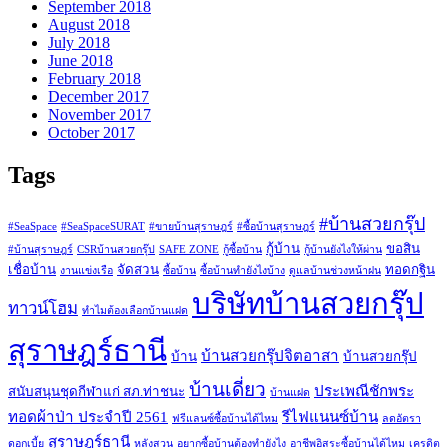
September 2018
August 2018
July 2018
June 2018
February 2018
December 2017
November 2017
October 2017
Tags
#บ้านสวยกรุ๊ป
#SeaSpace
#SeaSpaceSURAT
#ขายบ้านสุราษฎร์
#ซื้อบ้านสุราษฎร์
กู้บ้าน
ขอสิน
#บ้านสุราษฎร์
CSRบ้านสวยกรุ๊ป
SAFE ZONE
กู้ซื้อบ้าน
กู้บ้านยังไงให้ผ่าน
เชื่อบ้าน
จัดสวน
ทอดกฐิน
งานแข่งเรือ
ซื้อบ้าน
ซื้อบ้านทำยังไงบ้าง
ดูแลบ้านช่วงหน้าฝน
บริษัทบ้านสวยกรุ๊ป
ทาวน์โฮม
ทำไมต้องเลือกบ้านแฝด
สุราษฎร์ธานี
บ้านสวยกรุ๊ปจิตอาสา
บ้าน
บ้านสวยกรุ๊ป
บ้านเดี่ยว
ประเพณีชักพระ
สนับสนุนชุดกีฬาแก่ สภ.ท่าชนะ
บ้านแฝด
ทอดผ้าป่า ประจำปี 2561
รีไฟแนนซ์บ้าน
ฟรีแลนซ์ซื้อบ้านได้ไหม
ลดอัตรา
สุราษฎร์ธานี
ดอกเบี้ย
หลังสวน
อยากซื้อบ้านต้องทำยังไง
อาชีพอิสระซื้อบ้านได้ไหม
เครดิต