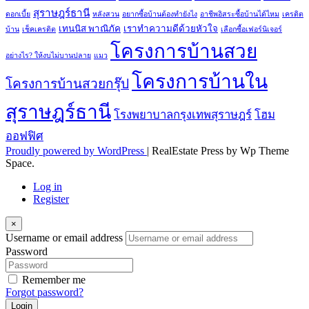
สุราษฎร์ธานี
ดอกเบี้ย
หลังสวน
อยากซื้อบ้านต้องทำยังไง
อาชีพอิสระซื้อบ้านได้ไหม
เครดิต
เทนนิส พาณิภัค
เราทำความดีด้วยหัวใจ
บ้าน
เช็คเครดิต
เลือกซื้อเฟอร์นิเจอร์
โครงการบ้านสวย
อย่างไร? ให้งบไม่บานปลาย
แมว
โครงการบ้านใน
โครงการบ้านสวยกรุ๊ป
สุราษฎร์ธานี
โรงพยาบาลกรุงเทพสุราษฎร์
โฮม
ออฟฟิศ
Proudly powered by WordPress
|
RealEstate Press by Wp Theme
Space.
Log in
Register
×
Username or email address
Password
Remember me
Forgot password?
Login