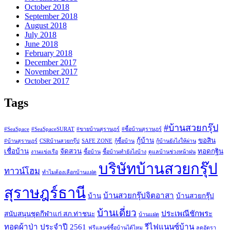
October 2018
September 2018
August 2018
July 2018
June 2018
February 2018
December 2017
November 2017
October 2017
Tags
#บ้านสวยกรุ๊ป
#SeaSpace
#SeaSpaceSURAT
#ขายบ้านสุราษฎร์
#ซื้อบ้านสุราษฎร์
กู้บ้าน
ขอสิน
#บ้านสุราษฎร์
CSRบ้านสวยกรุ๊ป
SAFE ZONE
กู้ซื้อบ้าน
กู้บ้านยังไงให้ผ่าน
เชื่อบ้าน
จัดสวน
ทอดกฐิน
งานแข่งเรือ
ซื้อบ้าน
ซื้อบ้านทำยังไงบ้าง
ดูแลบ้านช่วงหน้าฝน
บริษัทบ้านสวยกรุ๊ป
ทาวน์โฮม
ทำไมต้องเลือกบ้านแฝด
สุราษฎร์ธานี
บ้านสวยกรุ๊ปจิตอาสา
บ้าน
บ้านสวยกรุ๊ป
บ้านเดี่ยว
ประเพณีชักพระ
สนับสนุนชุดกีฬาแก่ สภ.ท่าชนะ
บ้านแฝด
ทอดผ้าป่า ประจำปี 2561
รีไฟแนนซ์บ้าน
ฟรีแลนซ์ซื้อบ้านได้ไหม
ลดอัตรา