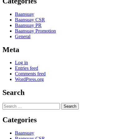
Categories
Baansuay
Baansuay CSR
Baansuay PR
Baansuay Promotion
General
Meta
Log in
Entries feed
Comments feed
WordPress.org
Search
Search
for:
Categories
Baansuay
Baansuay CSR