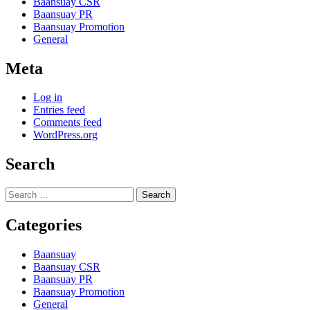
Baansuay CSR
Baansuay PR
Baansuay Promotion
General
Meta
Log in
Entries feed
Comments feed
WordPress.org
Search
Search
for:
Categories
Baansuay
Baansuay CSR
Baansuay PR
Baansuay Promotion
General