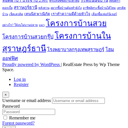
ทอดผ้าป่า ประจำปี 2561
รีไฟแนนซ์บ้าน
ฟรีแลนซ์ซื้อบ้านได้ไหม
ลดอัตรา
สุราษฎร์ธานี
ดอกเบี้ย
หลังสวน
อยากซื้อบ้านต้องทำยังไง
อาชีพอิสระซื้อบ้านได้ไหม
เครดิต
เทนนิส พาณิภัค
เราทำความดีด้วยหัวใจ
บ้าน
เช็คเครดิต
เลือกซื้อเฟอร์นิเจอร์
โครงการบ้านสวย
อย่างไร? ให้งบไม่บานปลาย
แมว
โครงการบ้านใน
โครงการบ้านสวยกรุ๊ป
สุราษฎร์ธานี
โรงพยาบาลกรุงเทพสุราษฎร์
โฮม
ออฟฟิศ
Proudly powered by WordPress
|
RealEstate Press by Wp Theme
Space.
Log in
Register
×
Username or email address
Password
Remember me
Forgot password?