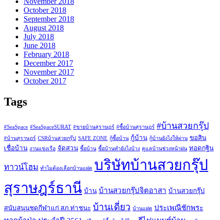
November 2018
October 2018
September 2018
August 2018
July 2018
June 2018
February 2018
December 2017
November 2017
October 2017
Tags
#บ้านสวยกรุ๊ป
#SeaSpace
#SeaSpaceSURAT
#ขายบ้านสุราษฎร์
#ซื้อบ้านสุราษฎร์
กู้บ้าน
ขอสิน
#บ้านสุราษฎร์
CSRบ้านสวยกรุ๊ป
SAFE ZONE
กู้ซื้อบ้าน
กู้บ้านยังไงให้ผ่าน
เชื่อบ้าน
จัดสวน
ทอดกฐิน
งานแข่งเรือ
ซื้อบ้าน
ซื้อบ้านทำยังไงบ้าง
ดูแลบ้านช่วงหน้าฝน
บริษัทบ้านสวยกรุ๊ป
ทาวน์โฮม
ทำไมต้องเลือกบ้านแฝด
สุราษฎร์ธานี
บ้านสวยกรุ๊ปจิตอาสา
บ้าน
บ้านสวยกรุ๊ป
บ้านเดี่ยว
ประเพณีชักพระ
สนับสนุนชุดกีฬาแก่ สภ.ท่าชนะ
บ้านแฝด